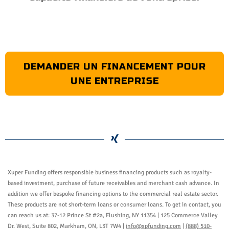
DEMANDER UN FINANCEMENT POUR
UNE ENTREPRISE
Xuper Funding offers responsible business financing products such as royalty-
based investment, purchase of future receivables and merchant cash advance. In
addition we offer bespoke financing options to the commercial real estate sector.
These products are not short-term loans or consumer loans. To get in contact, you
can reach us at: 37-12 Prince St #2a, Flushing, NY 11354 | 125 Commerce Valley
Dr. West, Suite 802, Markham, ON, L3T 7W4 |
info@xpfunding.com
|
(888) 510-